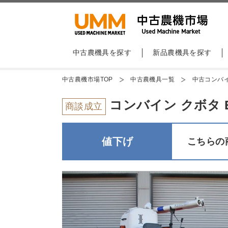
中古農機具を探す
新品農機具を探す
中古農機市場TOP
中古農機具一覧
中古コンバ
コンバイン クボタ E
商談成立
値下げ
こちらの商