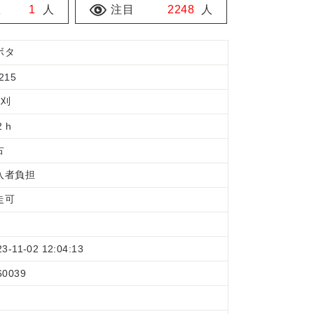
数
1
人
注目
2248
人
ボタ
215
条刈
2 h
古
入者負担
走可
23-11-02 12:04:13
60039