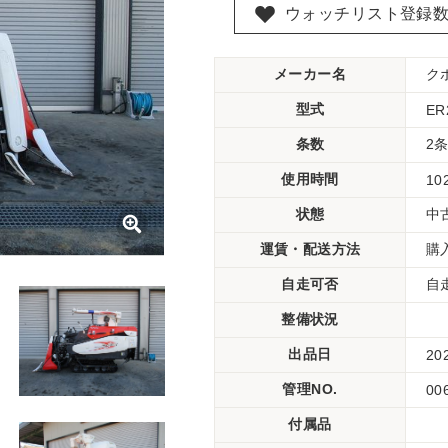
ウォッチリスト登録
メーカー名
ク
型式
ER
条数
2
使用時間
10
状態
中
運賃・配送方法
購
自走可否
自
整備状況
出品日
20
管理NO.
00
付属品