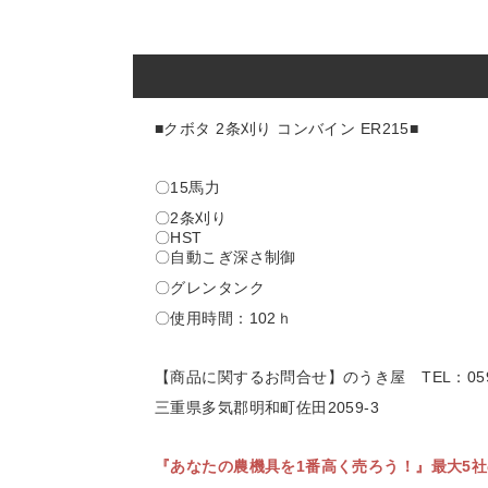
■クボタ 2条刈り コンバイン ER215■
〇15馬力
〇2条刈り
〇HST
〇自動こぎ深さ制御
〇グレンタンク
〇使用時間：102ｈ
【商品に関するお問合せ】のうき屋
TEL：059
三重県多気郡明和町佐田2059-3
『あなたの農機具を1番高く売ろう！』
最大5