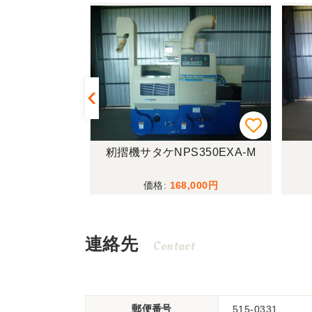
SP853A
籾摺機サタケNPS350EXA-M
,000
168,000
連絡先
Contact
郵便番号
515-0331