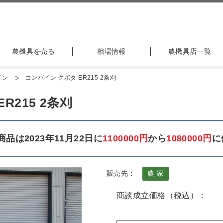
農機具を売る
相場情報
農機具店一覧
イン
コンバイン クボタ ER215 2条刈
R215 2条刈
品は2023年11月22日に
1100000円
から
1080000円
に
販売先：
農 家
商談成立価格（税込）：