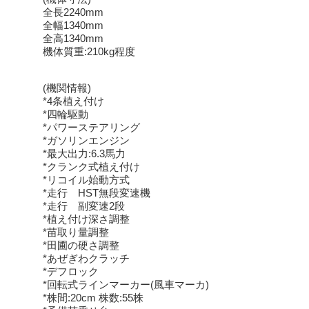
全長2240mm
全幅1340mm
全高1340mm
機体質重:210kg程度
(機関情報)
*4条植え付け
*四輪駆動
*パワーステアリング
*ガソリンエンジン
*最大出力:6.3馬力
*クランク式植え付け
*リコイル始動方式
*走行 HST無段変速機
*走行 副変速2段
*植え付け深さ調整
*苗取り量調整
*田圃の硬さ調整
*あぜぎわクラッチ
*デフロック
*回転式ラインマーカー(風車マーカ)
*株間:20cm 株数:55株