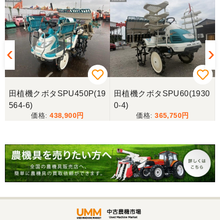
ただきましたありがとうございます
岐阜県／長池松広
この度は、コンバイン購入に際しまして、納品日に
際しては、ご配慮頂き誠にありがとうございまし
た。本当に助かりました。
田植機クボタSPU450P(19
田植機クボタSPU60(1930
岐阜県／バインダー
564-6)
0-4)
急なお願いにも対応ありがとうございました。 あり
438,900
365,750
がとうございました。 親切に対応していただきまし
た。
岐阜県／横倉林
ありがとうございます。
岐阜県／横倉林