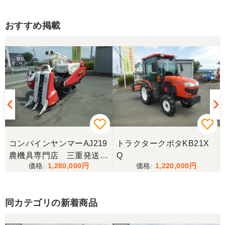
岐阜県／
おすすめ掲載
西川さま。電話対応から自社納車まで丁寧で信頼で
きる方です。農機はまたこちらで購入したいです。
岐阜県／
完璧に整備されており、対応も親切で丁寧。配送ま
で自社で対応してくださり本当にありがとうござい
ました。次回もこちらで購入させて頂きます。
岐阜県／田畑
コンバインヤンマーAJ219
トラクタークボタKB21X
今回もしっかり整備整備をしてくださり安心です大
農機具専門店 三重発送整
Q
事に長く使わせていただきますありがとうございま
1,280,000
1,220,000
備済み
す
同カテゴリの新着商品
岐阜県／田畑
しっかり整備をしてくださり安心して購入させてい