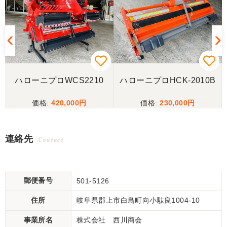
3
ハローニプロWCS2210
ハローニプロHCK-2010B
420,000
230,000
連絡先
Contact
郵便番号
501-5126
住所
岐阜県郡上市白鳥町向小駄良1004-10
事業所名
株式会社 西川商会