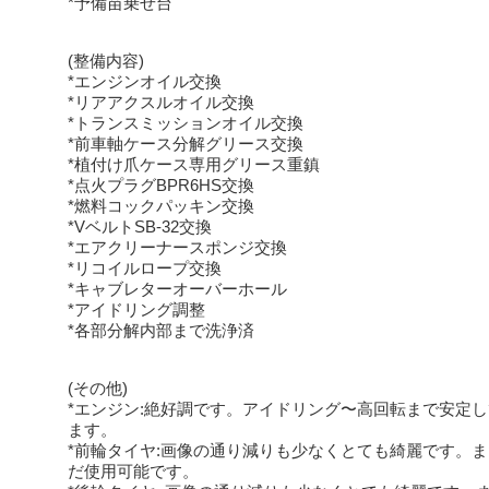
*予備苗乗せ台
(整備内容)
*エンジンオイル交換
*リアアクスルオイル交換
*トランスミッションオイル交換
*前車軸ケース分解グリース交換
*植付け爪ケース専用グリース重鎮
*点火プラグBPR6HS交換
*燃料コックパッキン交換
*VベルトSB-32交換
*エアクリーナースポンジ交換
*リコイルロープ交換
*キャブレターオーバーホール
*アイドリング調整
*各部分解内部まで洗浄済
(その他)
*エンジン:絶好調です。アイドリング〜高回転まで安定
ます。
*前輪タイヤ:画像の通り減りも少なくとても綺麗です。
だ使用可能です。