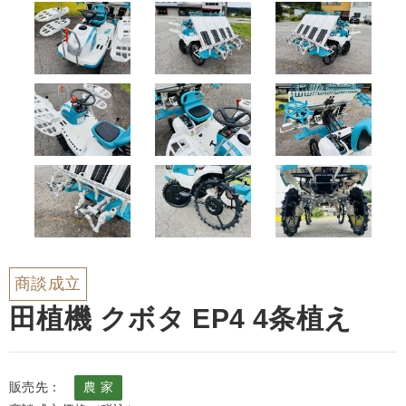
商談成立
田植機 クボタ EP4 4条植え
販売先：
農 家