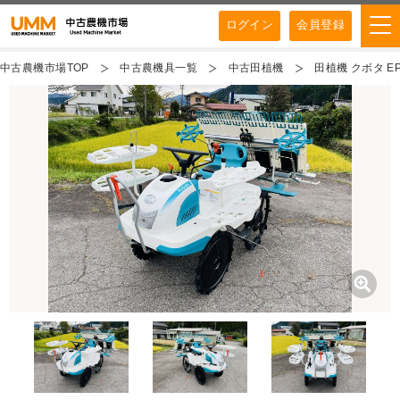
ログイン
会員登録
中古農機市場TOP
中古農機具一覧
中古田植機
田植機 クボタ E