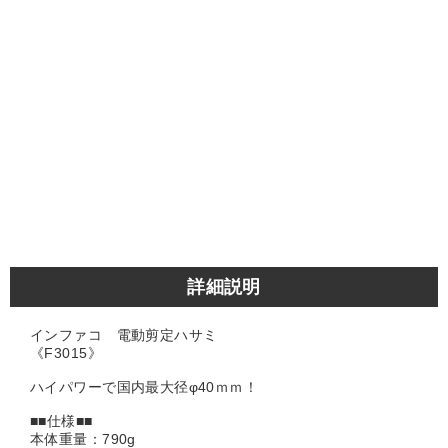
詳細説明
インファコ 電動剪定ハサミ
《F3015》
ハイパワーで国内最大径φ40ｍｍ！
■■仕様■■
本体重量：790g