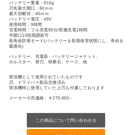
バッテリー重量：810g
刃先最大開口：60ｍｍ
最大切断径：40ｍｍ
バッテリー電圧：48V
使用時間：9時間
充電時間：フル充電90分/実働充電1時間
半開口10段階調節可
長寿命防寒モード(バッテリーを長期保管状態にし、寿命を
最適化)
バッテリー、充電器、バッテリージャケット、
ホルスター、替刃、研磨石、ケース、他
実演機として使用されていたものです
刃、ドライバー新品交換済み
実演機時に使用していた上刃も付属しております
メーカー小売価格：￥275,000.-
この商品について問い合わせる