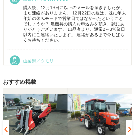
購入後、12月19日に以下のメールを頂きましたが、
まだ連絡がありません。 12月22日の週は、既に年末
年始の休みモードで営業日ではなかったということ
でしょうか？ 農機具の購入お申込みを頂き、誠にあ
りがとうございます。 出品者より、通常2～3営業日
以内にご連絡いたします。 連絡があるまで今しばら
くお待ちください。
山梨県／タモリ
お昼時にお伺いしたにもかかわらず、親切丁寧なご
対応ありがとうございました。大切に使わせていた
だきます。ありがとうございました。
おすすめ掲載
山梨県／伊藤明久
引き取りに行くまでに 時間が掛かってしまって
待っていて頂き有り難うございました。