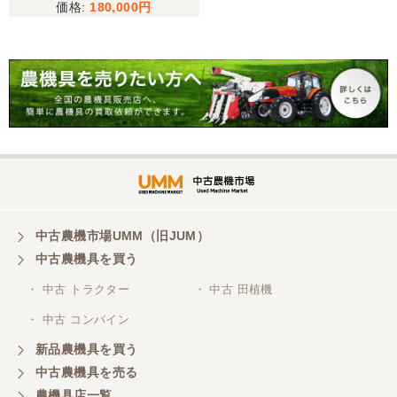
180,000
ラグがあり少しとまどいましたので、星をひとつの
けました。
山梨県／
迅速丁寧にご対応くださいました。この度はありが
とうございます。
山梨県／
ありがとうございました。 安心でしっかりしたお店
です。
中古農機市場UMM（旧JUM）
中古農機具を買う
・ 中古 トラクター
・ 中古 田植機
山梨県／井上農場
・ 中古 コンバイン
このたびはお取引ありがとうございました。 梱包も
丁寧で、機械も問題なく動作しました。
新品農機具を買う
中古農機具を売る
農機具店一覧