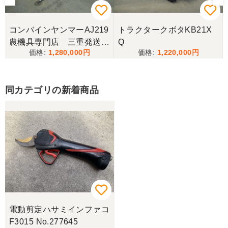
山梨県／樋野進悦
メールの返信がなかったので、残念ですが、こちら
からキャンセルのメールを送った。
コンバインヤンマーAJ219
トラクタークボタKB21X
農機具専門店 三重発送整
Q
1,280,000
1,220,000
備済み
山梨県／伊藤明久
こちらの希望価格にして頂き有り難う御座いまし
た。 引き取りにお伺いするまで 待って頂き有り難
同カテゴリの新着商品
うございました。
山梨県／じん
整備された中古のバインダーを探していて、金額も
だいたい予算内だったのですぐに決めました！ それ
から陸送が可能という所も大きな決め手で、良い買
い物が出来たと非常に満足しております。
山梨県／今井基史
電動剪定ハサミインファコ
この度は、迅速な対応ありがとうございました。た
F3015 No.277645
だ、メールに記載の配達の受け取りについてタイム