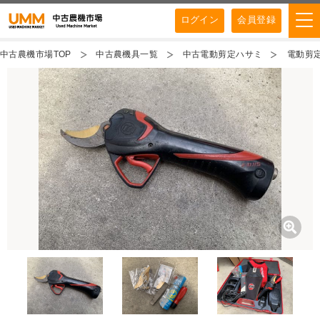
ログイン
会員登録
中古農機市場TOP
中古農機具一覧
中古電動剪定ハサミ
電動剪定ハ