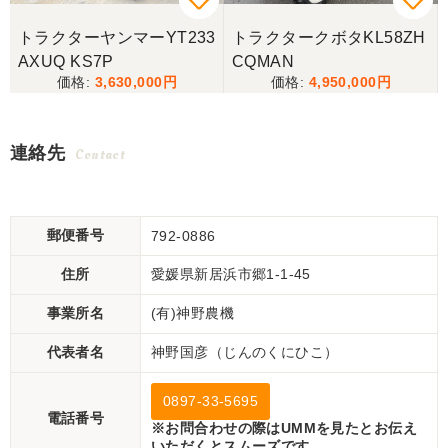
シ
トラクターヤンマーYT233
トラクタークボタKL58ZH
AXUQ KS7P
CQMAN
3,630,000
4,950,000
連絡先
Contact
郵便番号
792-0886
住所
愛媛県新居浜市郷1-1-45
事業所名
(有)神野農機
代表者名
神野国彦（じんのくにひこ）
0897-33-5695
電話番号
※お問合わせの際はUMMを見たとお伝え
いただくとスムーズです。