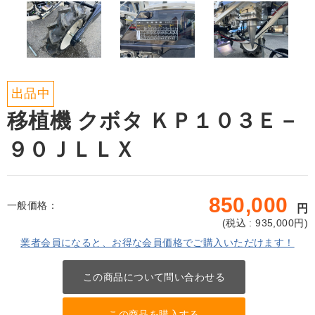
出品中
移植機 クボタ ＫＰ１０３Ｅ－
９０ＪＬＬＸ
850,000
一般価格：
円
(
税込 : 935,000
円)
業者会員になると、お得な会員価格でご購入いただけます！
この商品について問い合わせる
この商品を購入する