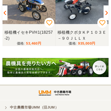
移植機イセキPVH1(18257
移植機クボタＫＰ１０３Ｅ
-2)
－９０ＪＬＬＸ
53,460
935,000
中古農機市場UMM（旧JUM）