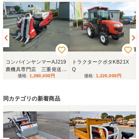
山梨県／伊藤明久
引き取りに行くまでに 時間が掛かってしまって
待っていて頂き有り難うございました。
山梨県／樋野進悦
メールの返信がなかったので、残念ですが、こちら
からキャンセルのメールを送った。
コンバインヤンマーAJ219
トラクタークボタKB21X
農機具専門店 三重発送整
Q
1,280,000
1,220,000
備済み
山梨県／伊藤明久
こちらの希望価格にして頂き有り難う御座いまし
た。 引き取りにお伺いするまで 待って頂き有り難
同カテゴリの新着商品
うございました。
山梨県／じん
整備された中古のバインダーを探していて、金額も
だいたい予算内だったのですぐに決めました！ それ