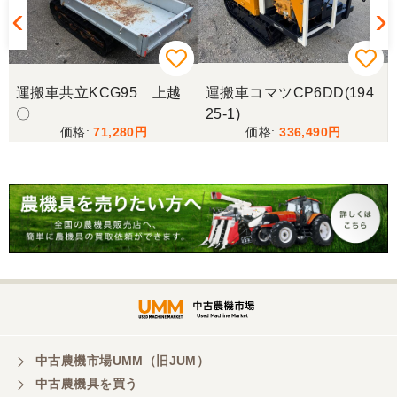
から陸送が可能という所も大きな決め手で、良い買
い物が出来たと非常に満足しております。
山梨県／今井基史
運搬車共立KCG95 上越
運搬車コマツCP6DD(194
この度は、迅速な対応ありがとうございました。た
〇
25-1)
だ、メールに記載の配達の受け取りについてタイム
71,280
336,490
ラグがあり少しとまどいましたので、星をひとつの
けました。
山梨県／
迅速丁寧にご対応くださいました。この度はありが
とうございます。
山梨県／
ありがとうございました。 安心でしっかりしたお店
です。
中古農機市場UMM（旧JUM）
中古農機具を買う