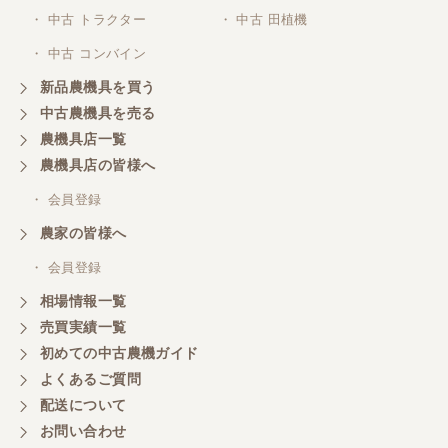
・ 中古 トラクター
・ 中古 田植機
山梨県／井上農場
・ 中古 コンバイン
このたびはお取引ありがとうございました。 梱包も
丁寧で、機械も問題なく動作しました。
新品農機具を買う
中古農機具を売る
農機具店一覧
山梨県／
農機具店の皆様へ
商談成立の連絡をいたいておりません。
・ 会員登録
農家の皆様へ
山梨県／中川
このたびは、ありがとうございました。
・ 会員登録
相場情報一覧
売買実績一覧
山梨県／好ちゃん
初めての中古農機ガイド
大変いい商品で草刈り作業で活躍しています
よくあるご質問
配送について
お問い合わせ