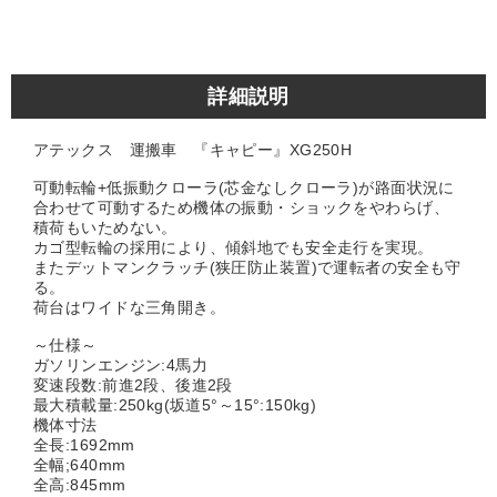
詳細説明
アテックス 運搬車 『キャピー』XG250H
可動転輪+低振動クローラ(芯金なしクローラ)が路面状況に
合わせて可動するため機体の振動・ショックをやわらげ、
積荷もいためない。
カゴ型転輪の採用により、傾斜地でも安全走行を実現。
またデットマンクラッチ(狭圧防止装置)で運転者の安全も守
る。
荷台はワイドな三角開き。
～仕様～
ガソリンエンジン:4馬力
変速段数:前進2段、後進2段
最大積載量:250kg(坂道5°～15°:150kg)
機体寸法
全長:1692mm
全幅;640mm
全高:845mm