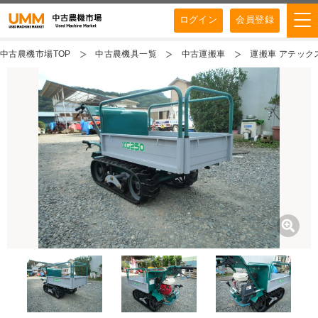
ログイン
会員登録
中古農機市場TOP
中古農機具一覧
中古運搬車
運搬車 アテックス