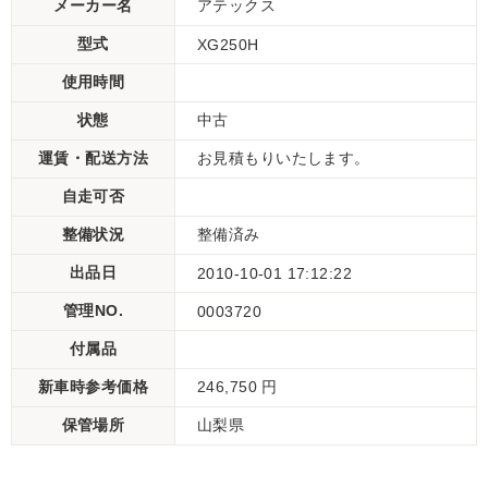
メーカー名
アテックス
型式
XG250H
使用時間
状態
中古
運賃・配送方法
お見積もりいたします。
自走可否
整備状況
整備済み
出品日
2010-10-01 17:12:22
管理NO.
0003720
付属品
新車時参考価格
246,750 円
保管場所
山梨県