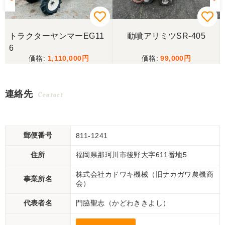
トラクターヤンマーEG11
動噴アリミツSR-405
6
1,110,000
99,000
連絡先
Contact
郵便番号
811-1241
住所
福岡県那珂川市後野大字611番地5
株式会社カドワキ機械（旧ナカガワ農機商
事業所名
会）
代表者名
門脇聖志（かどわききよし）