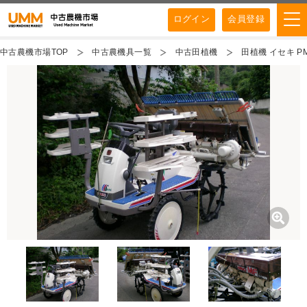
ログイン
会員登録
中古農機市場TOP
中古農機具一覧
中古田植機
田植機 イセキ PM