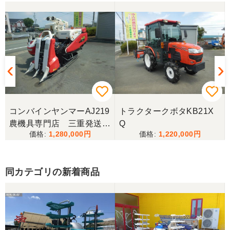
福岡県／嶋田 正忠
色々と農機具屋さんと取引してきましたが、とても
親切で信頼のおける業者様でした。 これからもお付
き合いしたいと、思います。 有り難うございまし
た。
福岡県／中津かき
2025.6/14土曜日午前中に宇佐市院内町まで配達にき
てもらいました。以前ナカガワ農機商会さん当時に
コンバインヤンマーAJ219
トラクタークボタKB21X
きてもらってから2回目です。対応が丁寧で社長さん
農機具専門店 三重発送整
Q
も奥さんも天候が悪い中配達ありがとうございまし
た。
1,280,000
1,220,000
備済み
福岡県／廣瀬 修一
同カテゴリの新着商品
丁寧な対応ありがとうございました。
福岡県／廣瀬 修一