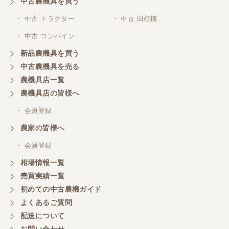
きました。 程度極上のコンバインを相場よりかなり
中古農機具を買う
プライスダウンで購入でき大変に感謝しておりま
す。 稲刈り後、メンテしてワックス掛けたら知り合
・ 中古 トラクター
・ 中古 田植機
いは、新車と勘違いしてました（笑 また機会あるよ
・ 中古 コンバイン
うでしたらよろしくお願いいたします。
新品農機具を買う
中古農機具を売る
福岡県／あらら還
農機具店一覧
親切・誠実なご対応でした。
農機具店の皆様へ
・ 会員登録
福岡県／村人
農家の皆様へ
素晴らしい販売店です。商品の説明から納車まで、
素早く丁寧にされる社長さんです。また欲しい物が
・ 会員登録
あれば購入します。
相場情報一覧
売買実績一覧
初めての中古農機ガイド
福岡県／マエカワ
よくあるご質問
ずーーと欲しかった 色彩選別機を買うことができ
ました。しかも、未使用の状態です。 当方の価格に
配送について
も対応していただきまして、とても感謝していま
お問い合わせ