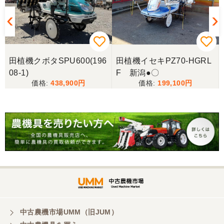
丁寧なご連絡ありがとうございました。またご利用
させて頂きます。
福岡県／にしむら
田植機クボタSPU600(196
田植機イセキPZ70-HGRL
丁寧な対応でした
08-1)
F 新潟●〇
438,900
199,100
福岡県／nisimura
丁寧な対応をしていただきました。
福岡県／津田泰成
懇切丁寧で良心的な対応をして頂きありがとうござ
います。
福岡県／ぶるーす
中古農機市場UMM（旧JUM）
迅速丁寧な対応で、稲刈りも無事に終えることがで