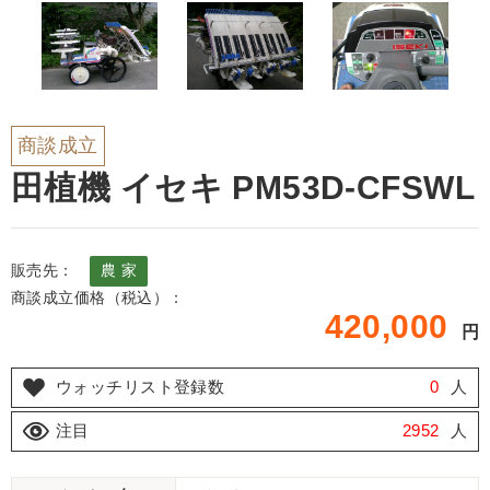
商談成立
田植機 イセキ PM53D-CFSWL
販売先：
農 家
商談成立価格（税込）：
420,000
円
ウォッチリスト登録数
0
人
注目
2952
人