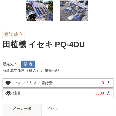
商談成立
田植機 イセキ PQ-4DU
販売先：
業 者
商談成立価格（税込）： 業販価格
ウォッチリスト登録数
0
人
注目
3898
人
メーカー名
イセキ