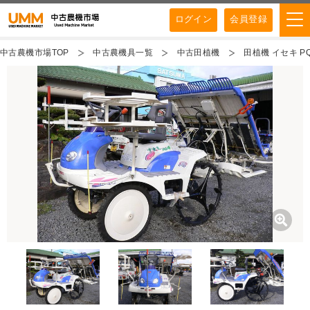
ログイン
会員登録
中古農機市場TOP
中古農機具一覧
中古田植機
田植機 イセキ PQ