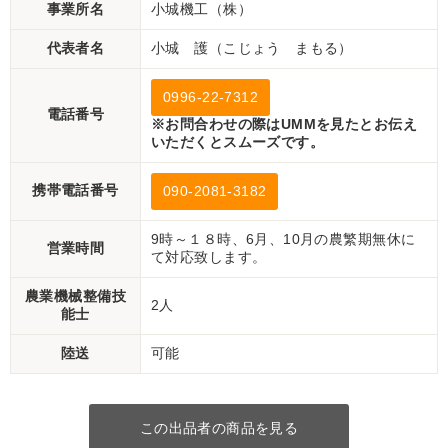
事業所名
小城機工（株）
代表者名
小城 護（こじょう まもる）
0996-22-7312
電話番号
※お問合わせの際はUMMを見たとお伝え
いただくとスムーズです。
携帯電話番号
090-2081-3182
9時～１８時、6月、10月の農繁期無休に
営業時間
て対応致します。
農業機械整備技
2人
能士
陸送
可能
この出品者の商品を見る