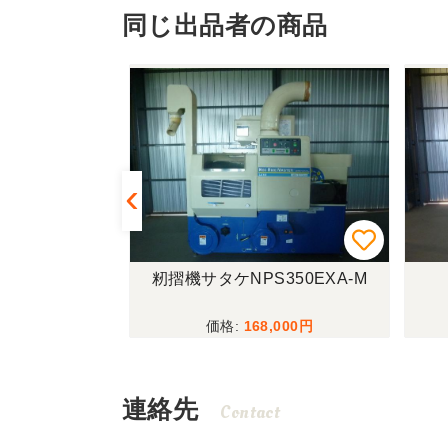
同じ出品者の商品
SP853A
籾摺機サタケNPS350EXA-M
,000
168,000
連絡先
Contact