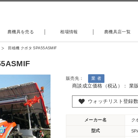
農機具を売る
相場情報
農機具店一覧
田植機 クボタ SPA55ASMIF
5ASMIF
販売先：
業 者
商談成立価格（税込）： 業
ウォッチリスト登録
メーカー名
ク
型式
SP