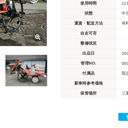
使用時間
12
状態
中
運賃・配送方法
有
自走可否
整備状況
出品日
20
管理NO.
00
付属品
取
新車時参考価格
保管場所
三