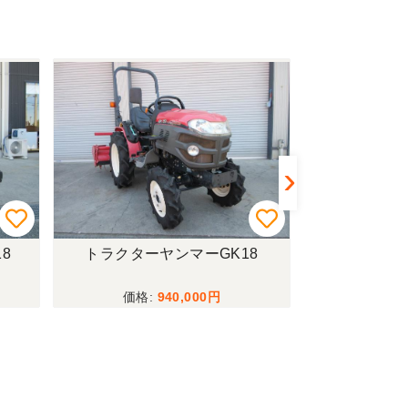
8
トラクターヤンマーGK18
計量機イ
940,000