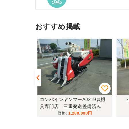
三重県／
当方の要望に対して、素早く
おすすめ掲載
三重県／山﨑
スタッフの鈴木さんが親切で
を利用しようと思います。
三重県／miraisann
写真と現物が違いすぎる
433FF-UG
コンバインヤンマーAJ219農機
ト
具専門店 三重発送整備済み
三重県／谷本勝美
こちらの、対応も、よく、大
,000
1,280,000