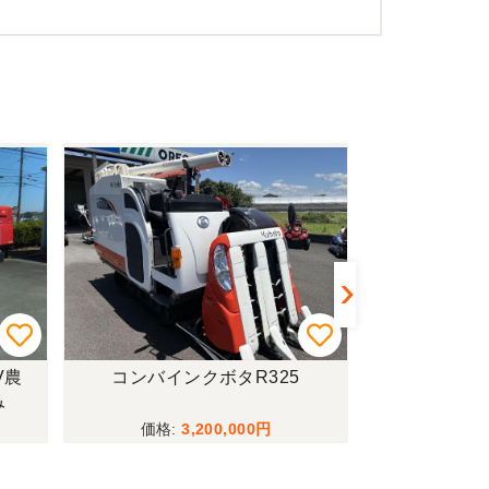
ありますが、今後も農機具を買う際はのうき屋さん
V農
コンバインクボタR325
トラクターイセ
み
ーダー付僅か
行モデル！
3,200,000