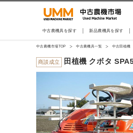
中古農機具を探す
新品農機具を探す
中古農機市場TOP
中古農機具一覧
中古田植機
田植機 クボタ SPA5
商談成立