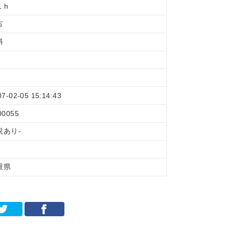
1 h
古
料
07-02-05 15:14:43
00055
説あり-
重県