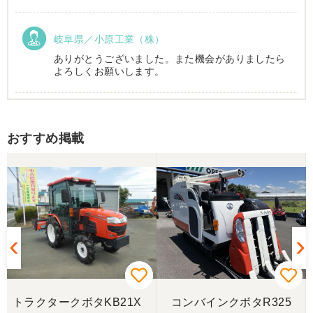
岐阜県／小原工業（株）
ありがとうございました。また機会がありましたら
よろしくお願いします。
岐阜県／
おすすめ掲載
西川さま。電話対応から自社納車まで丁寧で信頼で
きる方です。農機はまたこちらで購入したいです。
岐阜県／
完璧に整備されており、対応も親切で丁寧。配送ま
で自社で対応してくださり本当にありがとうござい
ました。次回もこちらで購入させて頂きます。
岐阜県／田畑
トラクタークボタKB21X
コンバインクボタR325
今回もしっかり整備整備をしてくださり安心です大