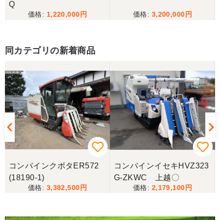
Q
事に長く使わせていただきますありがとうございま
1,220,000
3,200,000
す
同カテゴリの新着商品
岐阜県／田畑
しっかり整備をしてくださり安心して購入させてい
ただきましたありがとうございます
岐阜県／長池松広
この度は、コンバイン購入に際しまして、納品日に
際しては、ご配慮頂き誠にありがとうございまし
た。本当に助かりました。
コンバインクボタER572
コンバインイセキHVZ323
岐阜県／バインダー
(18190-1)
G-ZKWC 上越〇
急なお願いにも対応ありがとうございました。 あり
3,382,500
2,179,100
がとうございました。 親切に対応していただきまし
た。