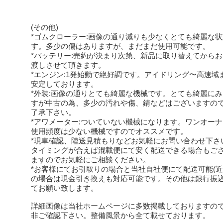
(その他)
*ゴムクローラー:画像の通り減りも少なくとても綺麗な
す。多少の傷はありますが、まだまだ使用可能です。
*バッテリー:売約が決まり次第、新品に取り替えてから
渡しさせて頂きます。
*エンジン:1発始動で絶好調です。アイドリング〜高速域
安定しております。
*外装:画像の通りとても綺麗な機械です。とても綺麗に
すが中古の為、多少の汚れや傷、錆などはございますの
了承下さい。
*アワメーター:ついていない機械になります。ワンオー
使用頻度は少ない機械ですのでオススメです。
*現車確認、陸送見積もりなどお気軽にお問い合わせ下さ
タイミングが合えば混載便にて安く配送できる場合もご
ますのでお気軽にご相談ください。
*お客様にてお引取りの場合と当社自社便にて配送可能(近
の場合は現金引き換えも対応可能です。その他は銀行振
てお願い致します。
詳細画像は当社ホームページに多数掲載しておりますの
非ご確認下さい。整備風景から全て載せております。