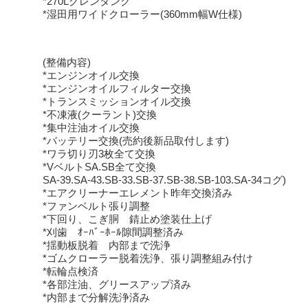
*270Lグレンタンク
*湿田用ワイドクローラー(360mm幅W仕様)
(整備内容)
*エンジンオイル交換
*エンジンオイルフィルター交換
*トランスミッションオイル交換
*不凍液(クーラント)交換
*集中注油オイル交換
*バッテリー交換(売約後新品取付します)
*ワラ切り刃3枚全て交換
*VベルトSA.SB全て交換
SA-39.SA-43.SB-33.SB-37.SB-38.SB-103.SA-34コグ)
*エアクリーナーエレメント昨年交換済み
*ファンベルト張り調整
*下回り、こぎ胴 錆止め塗装仕上げ
*刈歯 ｵｰﾊﾞｰﾎｰﾙ隙間調整済み
*揺動板脱着 内部まで洗浄
*ゴムクローラー脱着洗浄、張り調整組み付け
*転輪点検済
*各部注油、グリースアップ済み
*内部まで分解洗浄済み