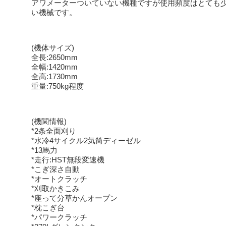
アワメーターついていない機種ですが使用頻度はとても
い機械です。
(機体サイズ)
全長:2650mm
全幅:1420mm
全高:1730mm
重量:750kg程度
(機関情報)
*2条全面刈り
*水冷4サイクル2気筒ディーゼル
*13馬力
*走行:HST無段変速機
*こぎ深さ自動
*オートクラッチ
*刈取かきこみ
*座って分草かんオープン
*枕こぎ台
*パワークラッチ