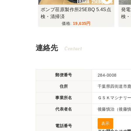
工機H41SA
ポンプ荏原製作所25EBQ 5.4S点
発電
検・清掃済
検・
300
19,635
連絡先
Contact
郵便番号
284-0008
住所
千葉県四街道市鹿放
事業所名
ＧＳＫマシナリ
代表者名
後藤慎治（後藤
表示
電話番号