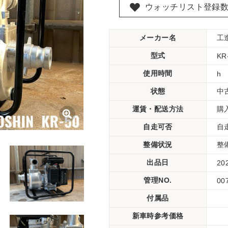
ウォッチリスト登録
メーカー名
工
型式
KR
使用時間
h
状態
中
運賃・配送方法
購
自走可否
自
整備状況
整
出品日
20
管理NO.
00
付属品
新車時参考価格