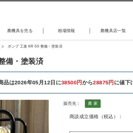
農機具を売る
相場情報
農機具店一覧
ポンプ 工進 KR-50 整備・塗装済
0 整備・塗装済
品は2026年05月12日に
38500円
から
28875円
に値下
販売先：
農 家
商談成立価格（税込）：