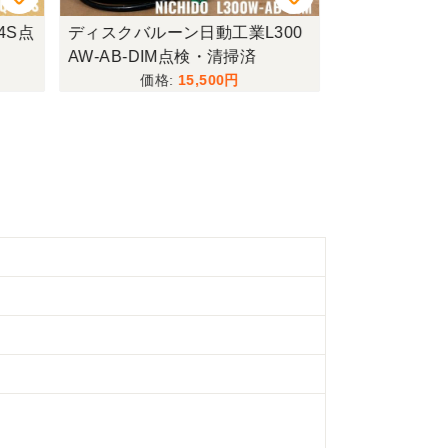
4S点
ディスクバルーン日動工業L300
ハンマードリル
AW-AB-DIM点検・清掃済
SC点検・整
15,500