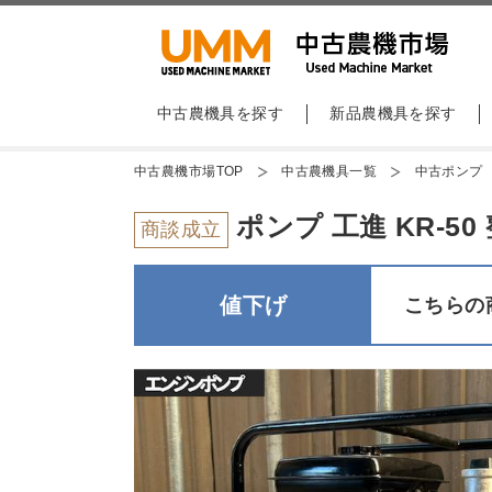
中古農機具を探す
新品農機具を探す
中古農機市場TOP
中古農機具一覧
中古ポンプ
ポンプ 工進 KR-5
商談成立
値下げ
こちらの商