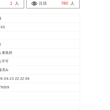
数
1
人
注目
780
人
進
-50
古
入者負担
走不可
備済み
26-04-23 22:22:06
79009