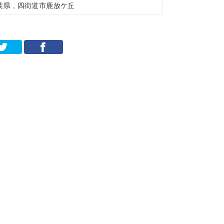
葉県 , 四街道市鹿放ケ丘