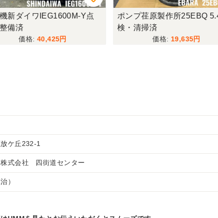
機新ダイワIEG1600M-Y点
ポンプ荏原製作所25EBQ 5.
整備済
検・清掃済
40,425
19,635
ケ丘232-1
ー株式会社 四街道センター
慎治）