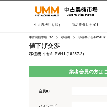
中古農機具を探す
新品農機具を探す
中古農機市場TOP
移植機
移植機イセキPVH1(18
値下げ交渉
移植機 イセキ PVH1 (18257-2)
業者会員の方は
会員ID
パスワード