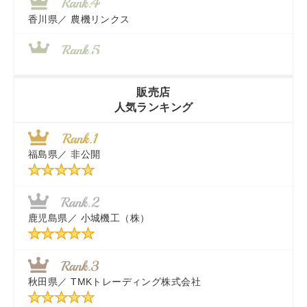
香川県／
農機リンクス
山梨県／
株式会社 ヨダ兄弟商会
販売店
人気ランキング
茨城県／
近江商事合同会社：「茨城中古農建機販売」
福島県／
非公開
千葉県／
株式会社テクノ・タカ
福岡県／
株式会社カドワキ機械（旧ナカガワ農機商会）
鹿児島県／
小城機工（株）
東京都／
株式会社マーケットエンタープライズ
秋田県／
TMKトレーディング株式会社
秋田県／
TMKトレーディング株式会社