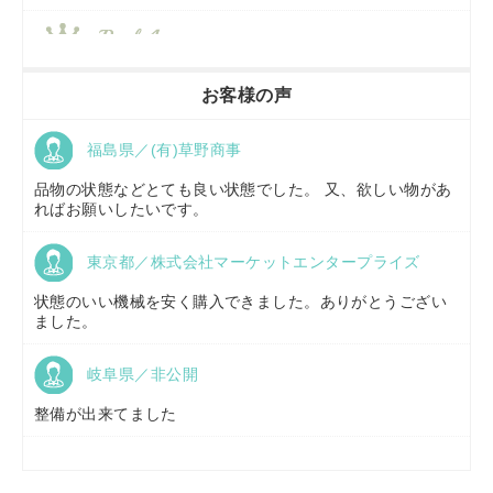
香川県／
農機リンクス
お客様の声
福島県／(有)草野商事
京都府／
株式会社キリノ
品物の状態などとても良い状態でした。 又、欲しい物があ
ればお願いしたいです。
東京都／株式会社マーケットエンタープライズ
福島県／
(有)草野商事
状態のいい機械を安く購入できました。ありがとうござい
ました。
岐阜県／非公開
山形県／
株式会社ノーキステージ
整備が出来てました
岡山県／
ツカサ商会 津山営業所