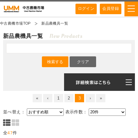
ログイン
会員登録
中古農機市場TOP
新品農機具一覧
New Products
新品農機具一覧
«
‹
1
2
3
›
»
並べ替え：
表示件数：
全
47
件