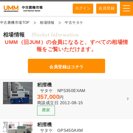
ログイン
会員登録
中古農機市場TOP
相場情報
中古サタケ
Market Information
相場情報
UMM（旧JUM）の会員になると、すべての相場情
報をご覧いただけます。
会員登録はコチラ
籾摺機
サタケ NPS350EXAM
357,000
円
商談成立日 2012-08-15
籾摺機
サタケ GPS450AXM