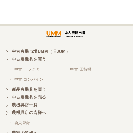
岡山県／
ツカサ商会 津山営業所
埼玉県／
株式会社トミタモータース
中古農機市場UMM（旧JUM）
中古農機具を買う
三重県／
株式会社 ケイ・エス・エンタープライズ
・ 中古 トラクター
・ 中古 田植機
・ 中古 コンバイン
新品農機具を買う
中古農機具を売る
農機具店一覧
農機具店の皆様へ
・ 会員登録
農家の皆様へ