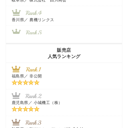
岐阜県／
株式会社 西川商会
香川県／
農機リンクス
山梨県／
株式会社 ヨダ兄弟商会
販売店
人気ランキング
茨城県／
近江商事合同会社：「茨城中古農建機販売」
福島県／
非公開
千葉県／
株式会社テクノ・タカ
福岡県／
株式会社カドワキ機械（旧ナカガワ農機商会）
鹿児島県／
小城機工（株）
東京都／
株式会社マーケットエンタープライズ