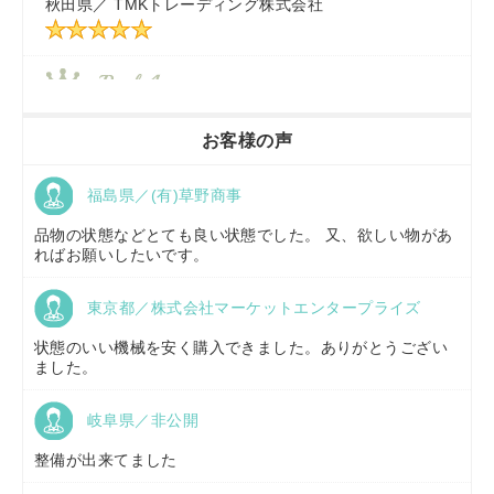
秋田県／
TMKトレーディング株式会社
秋田県／
TMKトレーディング株式会社
香川県／
農機リンクス
お客様の声
福島県／(有)草野商事
京都府／
株式会社キリノ
品物の状態などとても良い状態でした。 又、欲しい物があ
ればお願いしたいです。
東京都／株式会社マーケットエンタープライズ
福島県／
(有)草野商事
状態のいい機械を安く購入できました。ありがとうござい
ました。
岐阜県／非公開
山形県／
株式会社ノーキステージ
整備が出来てました