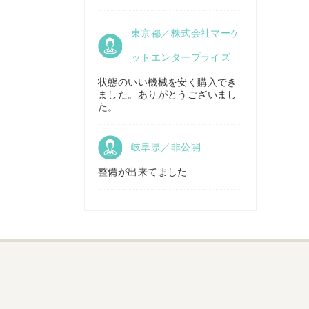
京都府／
東京都／株式会社マーケ
株式会社キリノ
秋田県／
TMKトレーディング株式会社
ットエンタープライズ
状態のいい機械を安く購入でき
ました。ありがとうございまし
福島県／
た。
(有)草野商事
岐阜県／非公開
整備が出来てました
山形県／
株式会社ノーキステージ
岡山県／
ツカサ商会 津山営業所