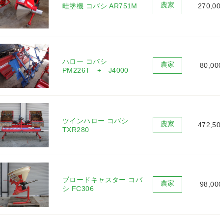
畦塗機 コバシ AR751M 
270,0
ハロー コバシ 
80,0
PM226T　+　J4000 
ツインハロー コバシ 
472,5
TXR280  
ブロードキャスター コバ
98,0
シ FC306 