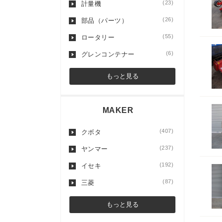
(23)
計量機
(26)
部品（パーツ）
(55)
ロータリー
(6)
グレンコンテナー
もっと見る
MAKER
(407)
クボタ
(237)
ヤンマー
(192)
イセキ
(87)
三菱
もっと見る