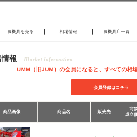
農機具を売る
相場情報
農機具店一覧
場情報
Market Information
UMM（旧JUM）の会員になると、すべての相
会員登録はコチラ
商
商品画像
商品名
販売先
成立