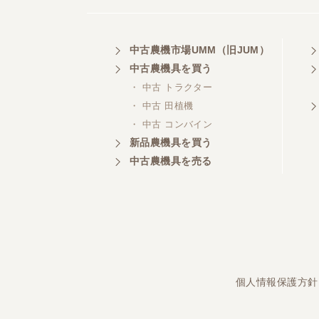
中古農機市場UMM（旧JUM）
埼玉県／
株式会社トミタモータース
中古農機具を買う
・ 中古 トラクター
・ 中古 田植機
・ 中古 コンバイン
三重県／
新品農機具を買う
株式会社 ケイ・エス・エンタ
中古農機具を売る
ープライズ
個人情報保護方針