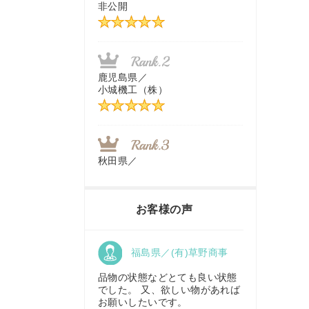
非公開
茨城県／
近江商事合同会社：「茨城中古
農建機販売」
鹿児島県／
小城機工（株）
千葉県／
株式会社テクノ・タカ
秋田県／
TMKトレーディング株式会社
福岡県／
株式会社カドワキ機械（旧ナカ
お客様の声
ガワ農機商会）
香川県／
福島県／(有)草野商事
農機リンクス
東京都／
株式会社マーケットエンタープ
品物の状態などとても良い状態
ライズ
でした。 又、欲しい物があれば
お願いしたいです。