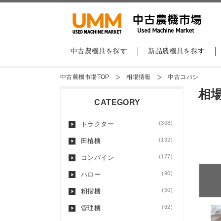
中古農機具を探す
新品農機具を探す
中古農機市場TOP
相場情報
中古コバシ
相
CATEGORY
(308)
トラクター
(132)
田植機
(177)
コンバイン
(90)
ハロー
(50)
籾摺機
(62)
管理機