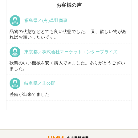
お客様の声
福島県／(有)草野商事
京都府／
株式会社キリノ
品物の状態などとても良い状態でした。 又、欲しい物があ
ればお願いしたいです。
東京都／株式会社マーケットエンタープライズ
福島県／
(有)草野商事
状態のいい機械を安く購入できました。ありがとうござい
ました。
岐阜県／非公開
山形県／
株式会社ノーキステージ
整備が出来てました
岡山県／
ツカサ商会 津山営業所