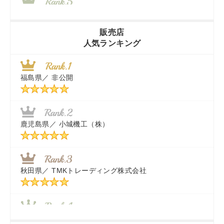
山梨県／
株式会社 ヨダ兄弟商会
販売店
人気ランキング
茨城県／
近江商事合同会社：「茨城中古農建機販売」
福島県／
非公開
千葉県／
株式会社テクノ・タカ
福岡県／
株式会社カドワキ機械（旧ナカガワ農機商会）
鹿児島県／
小城機工（株）
東京都／
株式会社マーケットエンタープライズ
秋田県／
TMKトレーディング株式会社
秋田県／
TMKトレーディング株式会社
香川県／
農機リンクス