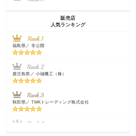
山梨県／
株式会社 ヨダ兄弟商会
販売店
人気ランキング
茨城県／
近江商事合同会社：「茨城中古農建機販売」
福島県／
非公開
千葉県／
株式会社テクノ・タカ
福岡県／
株式会社カドワキ機械（旧ナカガワ農機商会）
鹿児島県／
小城機工（株）
東京都／
株式会社マーケットエンタープライズ
秋田県／
TMKトレーディング株式会社
秋田県／
TMKトレーディング株式会社
香川県／
農機リンクス