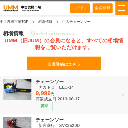
ログイン
会員登録
中古農機市場TOP
相場情報
中古チェーンソー
Market Information
相場情報
UMM（旧JUM）の会員になると、すべての相場情
報をご覧いただけます。
会員登録はコチラ
チェーンソー
ナカトミ EEC-14
9,999
円
商談成立日 2013-06-17
チェーンソー
新宮商行 SVK3520D