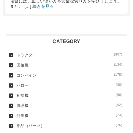
場合には、正しい使い方や安全な切り方を学びましょう。
また、 […]
続きを見る
CATEGORY
(307)
トラクター
(134)
田植機
(178)
コンバイン
(90)
ハロー
(50)
籾摺機
(62)
管理機
(23)
計量機
(26)
部品（パーツ）