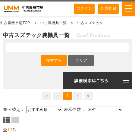
ログイン
会員登録
中古農機市場TOP
中古農機具一覧
中古スズテック
Used Products
中古スズテック農機具一覧
«
‹
1
›
»
並べ替え：
表示件数：
全
13
件