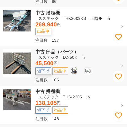
注目数 96
中古 播種機
スズテック THK2009KB 上越◆ h
269,940
円
出品中
注目数 137
中古 部品（パーツ）
スズテック LC-50K h
45,500
円
2
値下げ
出品中
注目数 166
中古 播種機
スズテック THS-2205 h
138,105
円
値下げ
出品中
注目数 148