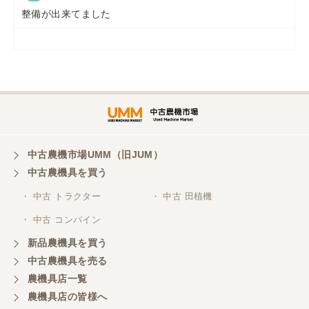
整備が出来てました
岡山県／
ツカサ商会 津山営業所
埼玉県／
株式会社トミタモータース
中古農機市場UMM（旧JUM）
中古農機具を買う
三重県／
株式会社 ケイ・エス・エンタープライズ
・ 中古 トラクター
・ 中古 田植機
・ 中古 コンバイン
新品農機具を買う
中古農機具を売る
農機具店一覧
農機具店の皆様へ