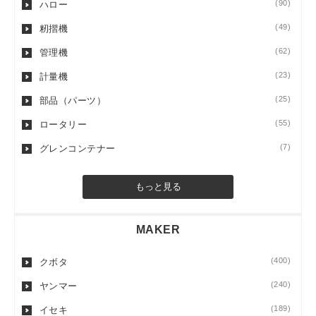
(90)
ハロー
(49)
籾摺機
(62)
管理機
(23)
計量機
(25)
部品（パーツ）
(55)
ロータリー
(7)
グレンコンテナー
もっと見る
MAKER
(400)
クボタ
(240)
ヤンマー
(189)
イセキ