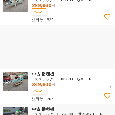
スズテック THS2208 岐阜 h
289,960
円
出品中
注目数 822
中古 播種機
スズテック THK3009 岐阜 h
349,800
円
出品中
注目数 707
中古 播種機
スズテック HK-207KB 北新潟●★ h