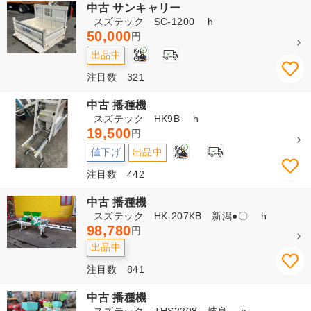
中古 サンキャリー
スズテック SC-1200 h
50,000
円
2
出品中
注目数 321
中古 播種機
スズテック HK9B h
19,500
円
2
値下げ
出品中
注目数 442
中古 播種機
スズテック HK-207KB 新潟●〇 h
98,780
円
出品中
注目数 841
中古 播種機