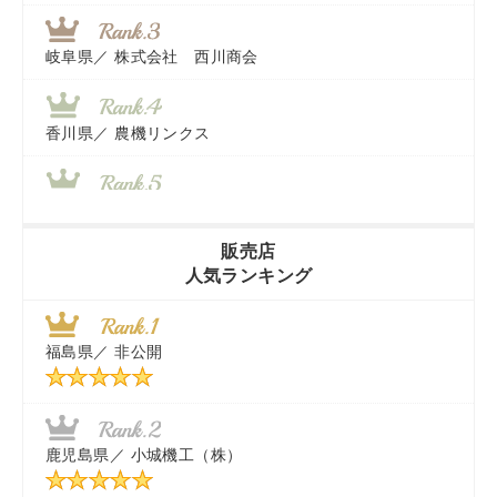
岐阜県／
株式会社 西川商会
香川県／
農機リンクス
山梨県／
株式会社 ヨダ兄弟商会
販売店
人気ランキング
茨城県／
近江商事合同会社：「茨城中古農建機販売」
福島県／
非公開
千葉県／
株式会社テクノ・タカ
福岡県／
株式会社カドワキ機械（旧ナカガワ農機商会）
鹿児島県／
小城機工（株）