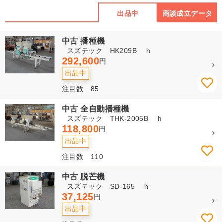
出品中
商談成立データ
中古 播種機
スズテック HK209B h
292,600
円
出品中
注目数 85
中古 全自動播種機
スズテック THK-2005B h
118,800
円
出品中
注目数 110
中古 脱芒機
スズテック SD-165 h
37,125
円
出品中