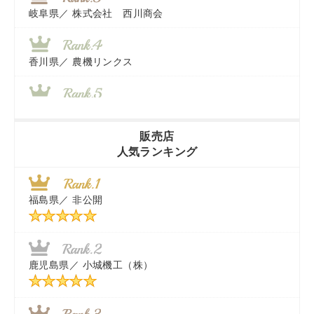
岐阜県／
株式会社 西川商会
香川県／
農機リンクス
山梨県／
株式会社 ヨダ兄弟商会
販売店
人気ランキング
茨城県／
近江商事合同会社：「茨城中古農建機販売」
福島県／
非公開
千葉県／
株式会社テクノ・タカ
福岡県／
株式会社カドワキ機械（旧ナカガワ農機商会）
鹿児島県／
小城機工（株）
東京都／
株式会社マーケットエンタープライズ