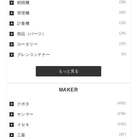
(50)
籾摺機
(62)
管理機
(23)
計量機
(26)
部品（パーツ）
(55)
ロータリー
(6)
グレンコンテナー
もっと見る
MAKER
(405)
クボタ
(236)
ヤンマー
(192)
イセキ
(87)
三菱