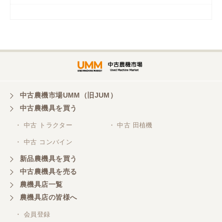
岡山県／
ツカサ商会 津山営業所
埼玉県／
株式会社トミタモータース
中古農機市場UMM（旧JUM）
中古農機具を買う
三重県／
株式会社 ケイ・エス・エンタープライズ
・ 中古 トラクター
・ 中古 田植機
・ 中古 コンバイン
新品農機具を買う
中古農機具を売る
農機具店一覧
農機具店の皆様へ
・ 会員登録