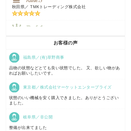
秋田県／
TMKトレーディング株式会社
秋田県／
TMKトレーディング株式会社
香川県／
農機リンクス
お客様の声
福島県／(有)草野商事
京都府／
株式会社キリノ
品物の状態などとても良い状態でした。 又、欲しい物があ
ればお願いしたいです。
東京都／株式会社マーケットエンタープライズ
福島県／
(有)草野商事
状態のいい機械を安く購入できました。ありがとうござい
ました。
岐阜県／非公開
山形県／
株式会社ノーキステージ
整備が出来てました