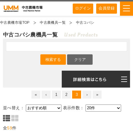
ログイン
会員登録
中古農機市場TOP
中古農機具一覧
中古コバシ
Used Products
中古コバシ農機具一覧
«
‹
1
2
3
›
»
並べ替え：
表示件数：
全
59
件