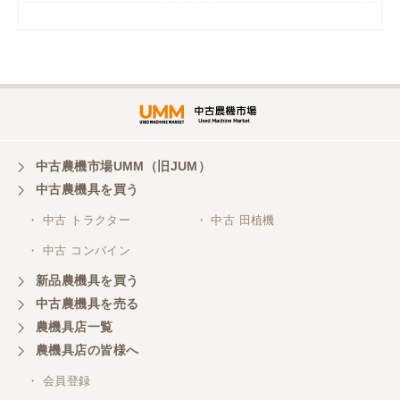
岡山県／
ツカサ商会 津山営業所
埼玉県／
株式会社トミタモータース
中古農機市場UMM（旧JUM）
中古農機具を買う
三重県／
株式会社 ケイ・エス・エンタープライズ
・ 中古 トラクター
・ 中古 田植機
・ 中古 コンバイン
新品農機具を買う
中古農機具を売る
農機具店一覧
農機具店の皆様へ
・ 会員登録