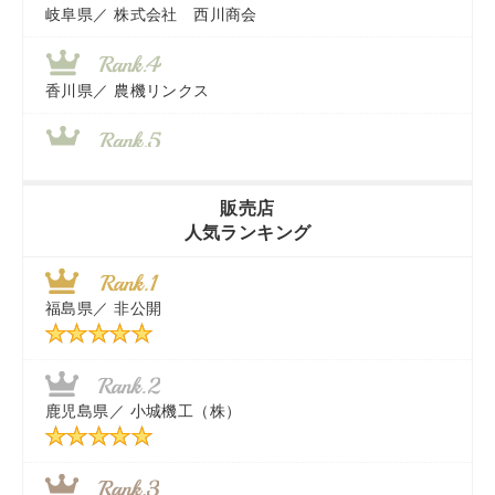
岐阜県／
株式会社 西川商会
香川県／
農機リンクス
山梨県／
株式会社 ヨダ兄弟商会
販売店
人気ランキング
茨城県／
近江商事合同会社：「茨城中古農建機販売」
福島県／
非公開
千葉県／
株式会社テクノ・タカ
福岡県／
株式会社カドワキ機械（旧ナカガワ農機商会）
鹿児島県／
小城機工（株）
東京都／
株式会社マーケットエンタープライズ