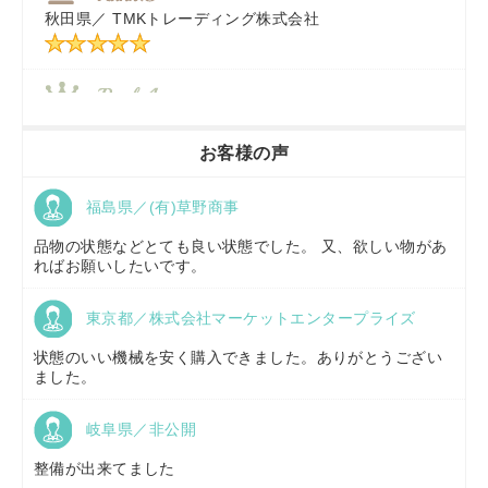
秋田県／
TMKトレーディング株式会社
秋田県／
TMKトレーディング株式会社
香川県／
農機リンクス
お客様の声
福島県／(有)草野商事
京都府／
株式会社キリノ
品物の状態などとても良い状態でした。 又、欲しい物があ
ればお願いしたいです。
東京都／株式会社マーケットエンタープライズ
福島県／
(有)草野商事
状態のいい機械を安く購入できました。ありがとうござい
ました。
岐阜県／非公開
山形県／
株式会社ノーキステージ
整備が出来てました