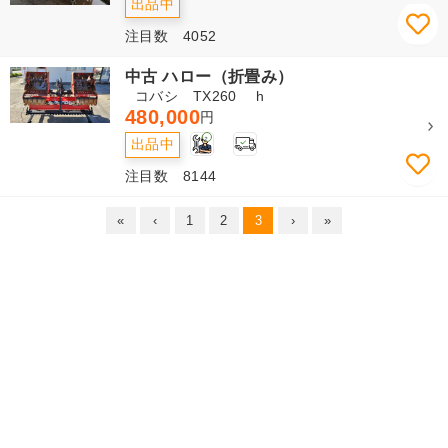
出品中
注目数 4052
中古 ハロー（折畳み）
コバシ TX260 h
480,000
円
2
出品中
注目数 8144
«
‹
1
2
3
›
»