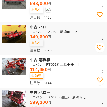
598,000
円
出品中
注目数 4468
中古 ハロー
コバシ TX280 新潟■○ h
149,600
円
出品中
注目数 5976
中古 溝堀機
コバシ RT302K 上越◆◆ h
114,950
円
出品中
注目数 3144
中古 ハロー
コバシ TXM385(油圧) 新潟☆◯ h
399,300
円