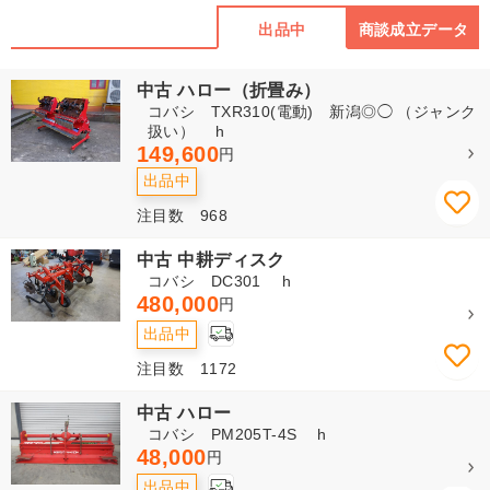
出品中
商談成立データ
中古 ハロー（折畳み）
コバシ TXR310(電動) 新潟◎◯ （ジャンク
扱い） h
149,600
円
出品中
注目数 968
中古 中耕ディスク
コバシ DC301 h
480,000
円
出品中
注目数 1172
中古 ハロー
コバシ PM205T-4S h
48,000
円
出品中