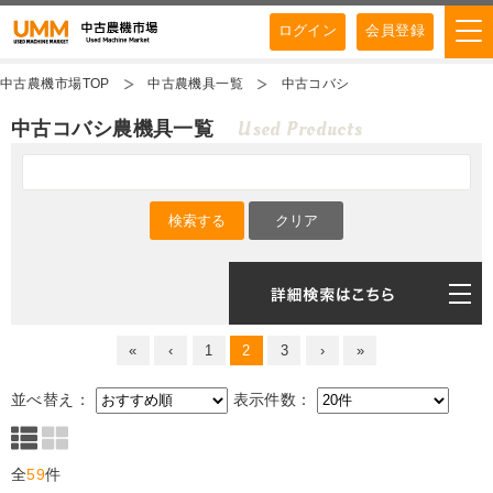
ログイン
会員登録
中古農機市場TOP
中古農機具一覧
中古コバシ
Used Products
中古コバシ農機具一覧
«
‹
1
2
3
›
»
並べ替え：
表示件数：
全
59
件