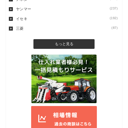
(237)
ヤンマー
(192)
イセキ
(87)
三菱
もっと見る