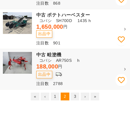
注目数 868
中古 ポテトハーベスター
コバシ SH700D 1435 h
1,650,000
円
出品中
注目数 901
中古 畦塗機
コバシ AR750S h
188,000
円
出品中
注目数 2788
«
‹
1
2
3
›
»