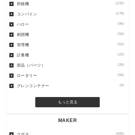
(132)
田植機
(178)
コンバイン
(90)
ハロー
(50)
籾摺機
(62)
管理機
(23)
計量機
(26)
部品（パーツ）
(56)
ロータリー
(6)
グレンコンテナー
もっと見る
MAKER
(405)
クボタ