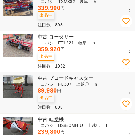
コバシ TXM382 岐阜 h
339,900
円
出品中
注目数 898
中古 ロータリー
コバシ FTL221 岐阜 h
359,920
円
出品中
注目数 1032
中古 ブロードキャスター
コバシ FC307 上越〇 h
89,980
円
出品中
注目数 808
中古 畦塗機
コバシ BS850MH-U 上越〇 h
239,800
円