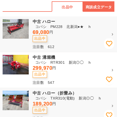
出品中
商談成立データ
中古 ハロー
コバシ PM228 北新潟●★ h
69,080
円
出品中
注目数 612
中古 溝堀機
コバシ RTR301 新潟◎◯ h
299,970
円
出品中
注目数 547
中古 ハロー（折畳み）
コバシ TXR310(電動) 新潟◎◯ h
189,200
円
出品中