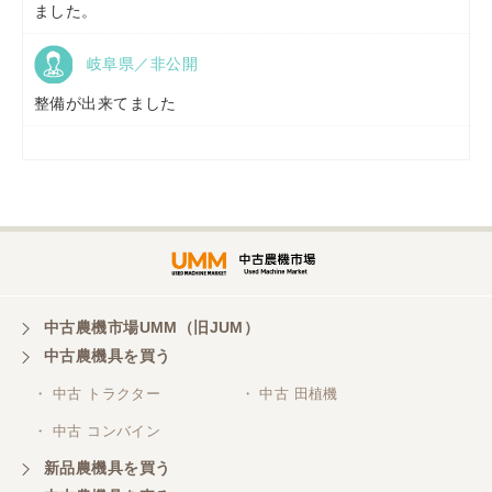
ました。
岐阜県／非公開
山形県／
株式会社ノーキステージ
整備が出来てました
岡山県／
ツカサ商会 津山営業所
埼玉県／
株式会社トミタモータース
中古農機市場UMM（旧JUM）
中古農機具を買う
三重県／
株式会社 ケイ・エス・エンタープライズ
・ 中古 トラクター
・ 中古 田植機
・ 中古 コンバイン
新品農機具を買う