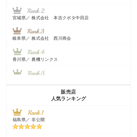
宮城県／
株式会社 本吉クボタ中田店
岐阜県／
株式会社 西川商会
香川県／
農機リンクス
山梨県／
株式会社 ヨダ兄弟商会
販売店
人気ランキング
茨城県／
近江商事合同会社：「茨城中古農建機販売」
福島県／
非公開
千葉県／
株式会社テクノ・タカ