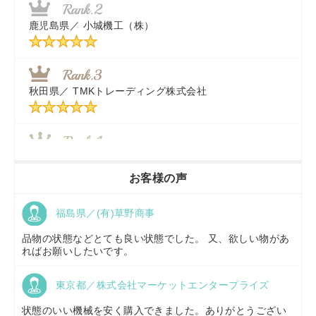
福岡県／
株式会社カドワキ機械（旧ナカガワ農機商会）
鹿児島県／
小城機工（株）
東京都／
株式会社マーケットエンタープライズ
秋田県／
TMKトレーディング株式会社
秋田県／
TMKトレーディング株式会社
香川県／
農機リンクス
お客様の声
福島県／(有)草野商事
京都府／
株式会社キリノ
品物の状態などとても良い状態でした。 又、欲しい物があ
ればお願いしたいです。
東京都／株式会社マーケットエンタープライズ
福島県／
(有)草野商事
状態のいい機械を安く購入できました。ありがとうござい