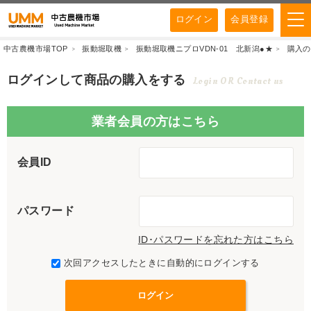
ログイン
会員登録
中古農機市場TOP
振動堀取機
振動堀取機ニプロVDN-01 北新潟●★
購入の
ログインして商品の購入をする
Login OR Contact us
業者会員の方はこちら
会員ID
パスワード
ID･パスワードを忘れた方はこちら
次回アクセスしたときに自動的にログインする