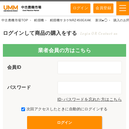
ログイン
会員登録
中古農機市場TOP
籾摺機
籾摺機サタケNRZ450GXAK 新潟●◯
購入のお
ログインして商品の購入をする
Login OR Contact us
業者会員の方はこちら
会員ID
パスワード
ID･パスワードを忘れた方はこちら
次回アクセスしたときに自動的にログインする