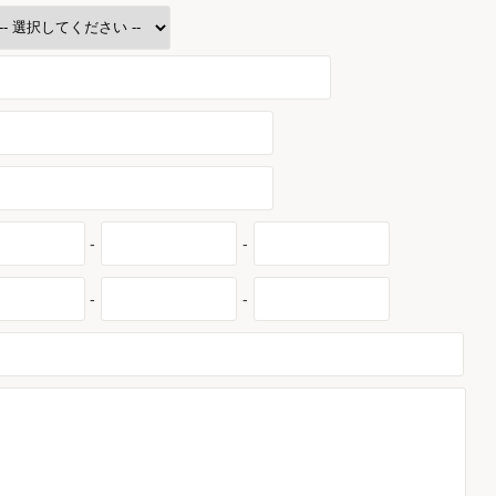
-
-
-
-