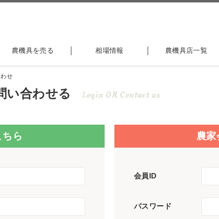
農機具を売る
相場情報
農機具店一覧
合わせ
問い合わせる
Login OR Contact us
こちら
農家
会員ID
パスワード