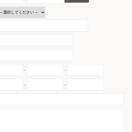
-
-
-
-