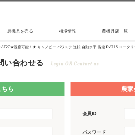
農機具を売る
相場情報
農機具店一覧
T27★視察可能！★ キャノピー パワステ 逆転 自動水平 倍速 RAT15 ロータリー 
問い合わせる
Login OR Contact us
こちら
農家
会員ID
パスワード