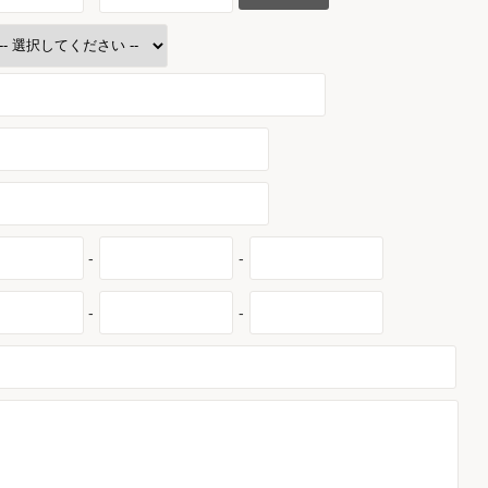
-
-
-
-