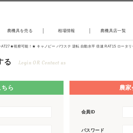
農機具を売る
相場情報
農機具店一覧
T27★視察可能！★ キャノピー パワステ 逆転 自動水平 倍速 RAT15 ロータリー 
する
Login OR Contact us
こちら
農家
会員ID
パスワード