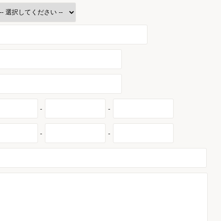
-
-
-
-