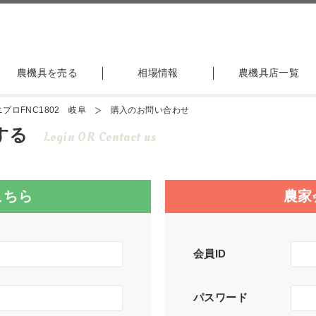
農機具を売る
相場情報
農機具店一覧
プロFNC1802 岐阜
購入のお問い合わせ
する
Login OR Contact us
こちら
農家
会員ID
パスワード