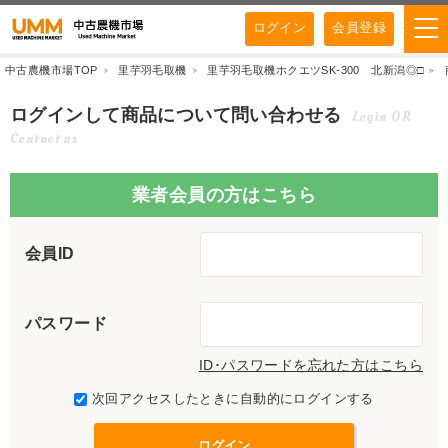
ログイン
会員登録
中古農機市場TOP
里芋羽毛取機
里芋羽毛取機ホクエツSK-300 北新潟◎□
ログインして商品について問い合わせる
Login OR
Contact us
業者会員の方はこちら
会員ID
パスワード
ID･パスワードを忘れた方はこちら
次回アクセスしたときに自動的にログインする