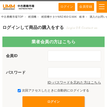
ログイン
会員登録
中古農機市場TOP
籾摺機
籾摺機サタケNRZ450-GXAK 岐阜
購入のお問い
ログインして商品の購入をする
Login OR Contact us
業者会員の方はこちら
会員ID
パスワード
ID･パスワードを忘れた方はこちら
次回アクセスしたときに自動的にログインする