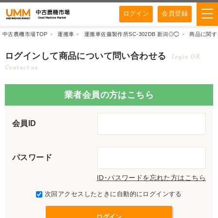
ログイン
会員登録
中古農機市場TOP
運搬車
運搬車佐藤製作所SC-302DB 新潟◎◯
商品に関す
ログインして商品について問い合わせる
Login OR
Contact us
業者会員の方はこちら
会員ID
パスワード
ID･パスワードを忘れた方はこちら
次回アクセスしたときに自動的にログインする