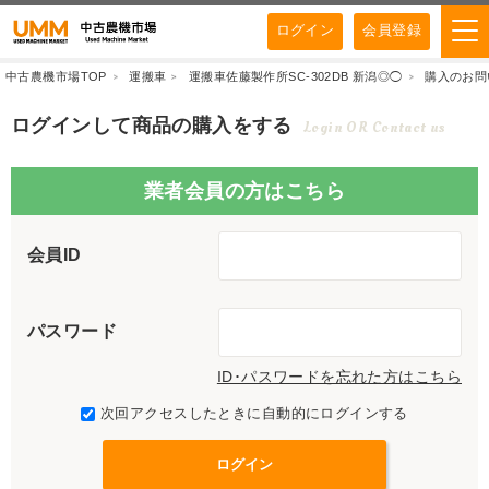
ログイン
会員登録
中古農機市場TOP
運搬車
運搬車佐藤製作所SC-302DB 新潟◎◯
購入のお問
ログインして商品の購入をする
Login OR Contact us
業者会員の方はこちら
会員ID
パスワード
ID･パスワードを忘れた方はこちら
次回アクセスしたときに自動的にログインする