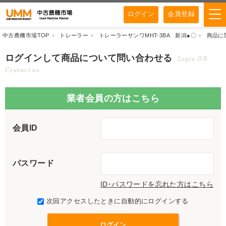
ログイン
会員登録
中古農機市場TOP
トレーラー
トレーラーサンワMHT-3BA 新潟●〇
商品に
ログインして商品について問い合わせる
Login OR
Contact us
業者会員の方はこちら
会員ID
パスワード
ID･パスワードを忘れた方はこちら
次回アクセスしたときに自動的にログインする