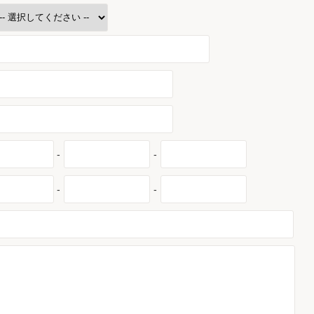
-
-
-
-