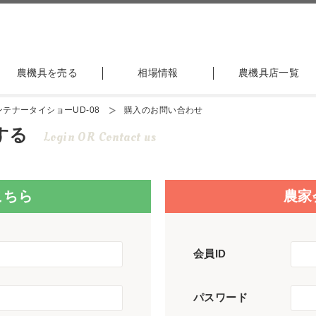
農機具を売る
相場情報
農機具店一覧
テナータイショーUD-08
購入のお問い合わせ
する
Login OR Contact us
こちら
農家
会員ID
パスワード