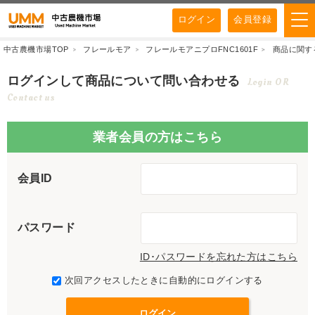
ログイン
会員登録
中古農機市場TOP
フレールモア
フレールモアニプロFNC1601F
商品に関す
ログインして商品について問い合わせる
Login OR
Contact us
業者会員の方はこちら
会員ID
パスワード
ID･パスワードを忘れた方はこちら
次回アクセスしたときに自動的にログインする