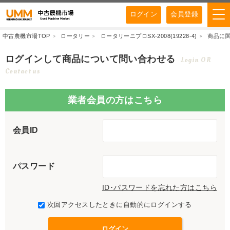
ログイン
会員登録
中古農機市場TOP
ロータリー
ロータリーニプロSX-2008(19228-4)
商品に
ログインして商品について問い合わせる
Login OR
Contact us
業者会員の方はこちら
会員ID
パスワード
ID･パスワードを忘れた方はこちら
次回アクセスしたときに自動的にログインする