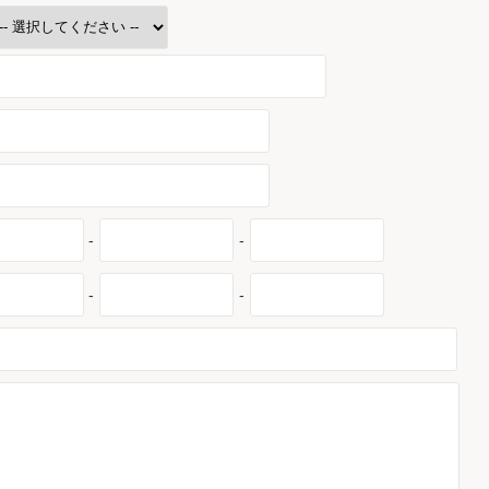
-
-
-
-