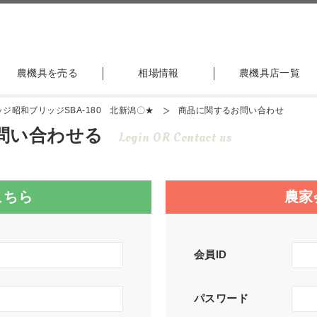
農機具を売る
相場情報
農機具店一覧
ジ昭和ブリッジSBA-180 北新潟〇★
商品に関するお問い合わせ
問い合わせる
Login OR Contact us
こちら
農家
会員ID
パスワード