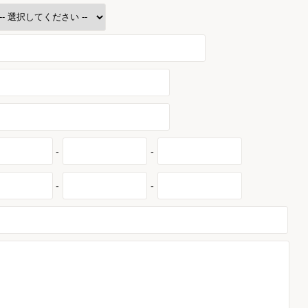
-
-
-
-