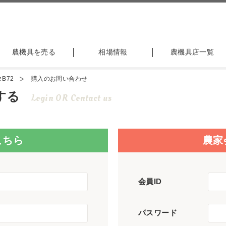
農機具を売る
相場情報
農機具店一覧
B72
購入のお問い合わせ
する
Login OR Contact us
こちら
農家
会員ID
パスワード