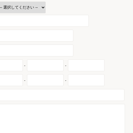
-
-
-
-