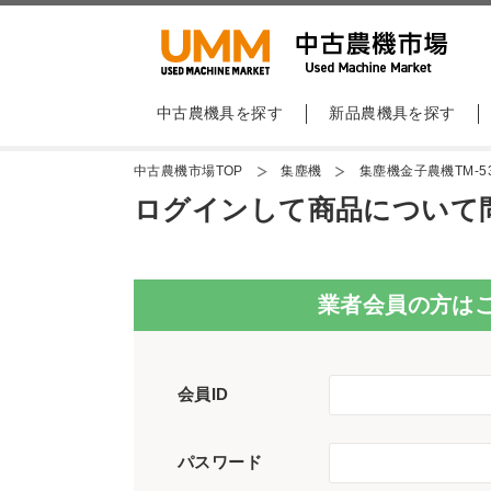
中古農機具を探す
新品農機具を探す
中古農機市場TOP
集塵機
集塵機金子農機TM-5
ログインして商品について
業者会員の方は
会員ID
パスワード