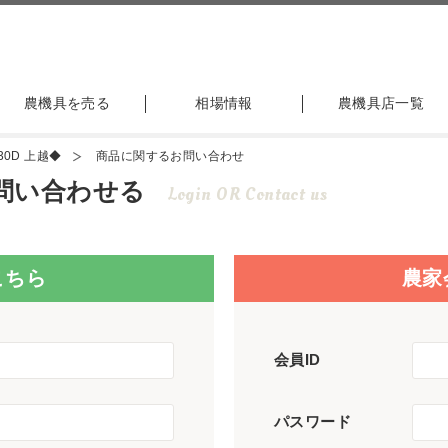
農機具を売る
相場情報
農機具店一覧
30D 上越◆
商品に関するお問い合わせ
問い合わせる
Login OR Contact us
こちら
農家
会員ID
パスワード