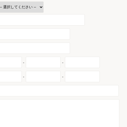
-
-
-
-