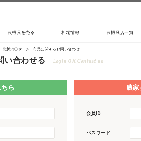
農機具を売る
相場情報
農機具店一覧
1 北新潟〇★
商品に関するお問い合わせ
問い合わせる
Login OR Contact us
こちら
農家
会員ID
パスワード