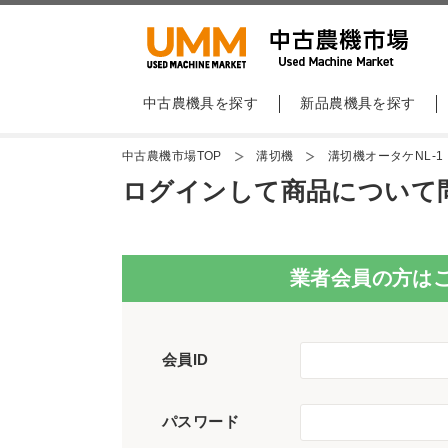
中古農機具を探す
新品農機具を探す
中古農機市場TOP
溝切機
溝切機オータケNL-
ログインして商品について
業者会員の方は
会員ID
パスワード