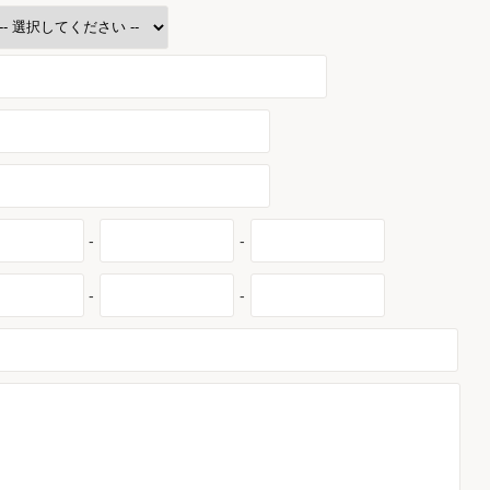
-
-
-
-