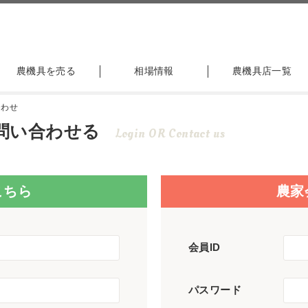
農機具を売る
相場情報
農機具店一覧
合わせ
問い合わせる
Login OR Contact us
こちら
農家
会員ID
パスワード