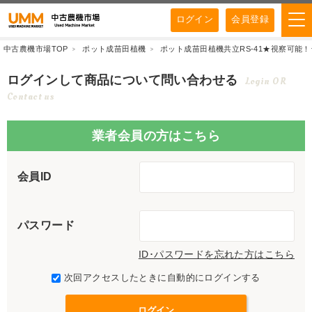
ログイン
会員登録
中古農機市場TOP
ポット成苗田植機
ポット成苗田植機共立RS-41★視察可能！★
ログインして商品について問い合わせる
Login OR
Contact us
業者会員の方はこちら
会員ID
パスワード
ID･パスワードを忘れた方はこちら
次回アクセスしたときに自動的にログインする