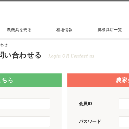
農機具を売る
相場情報
農機具店一覧
合わせ
問い合わせる
Login OR Contact us
こちら
農家
会員ID
パスワード