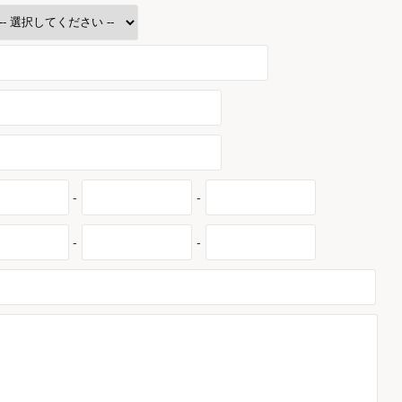
-
-
-
-