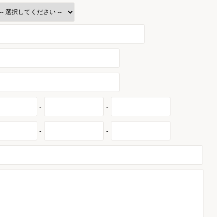
-
-
-
-