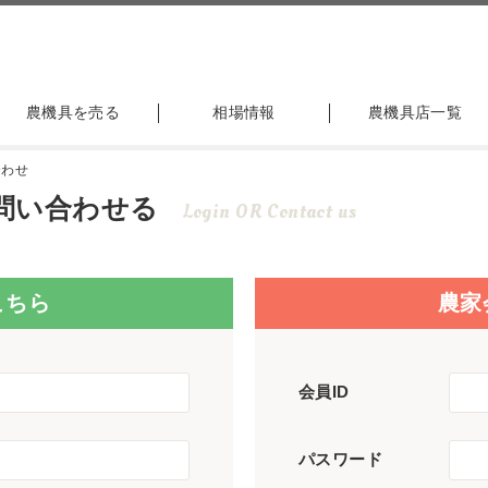
農機具を売る
相場情報
農機具店一覧
合わせ
問い合わせる
Login OR Contact us
こちら
農家
会員ID
パスワード