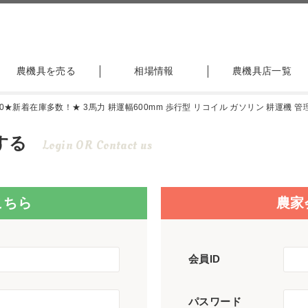
農機具を売る
相場情報
農機具店一覧
0★新着在庫多数！★ 3馬力 耕運幅600mm 歩行型 リコイル ガソリン 耕運機 管理機
する
Login OR Contact us
こちら
農家
会員ID
パスワード