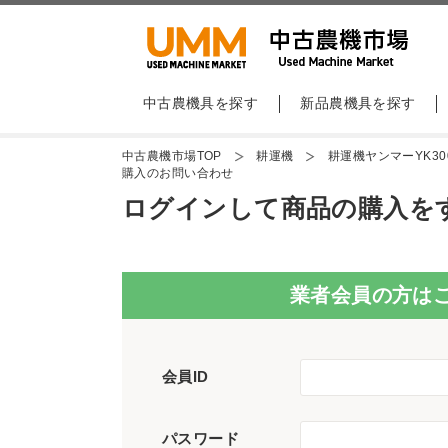
中古農機具を探す
新品農機具を探す
中古農機市場TOP
耕運機
耕運機ヤンマーYK30
購入のお問い合わせ
ログインして商品の購入を
業者会員の方は
会員ID
パスワード