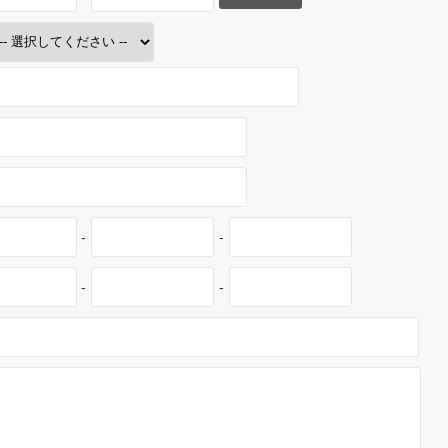
-
-
-
-