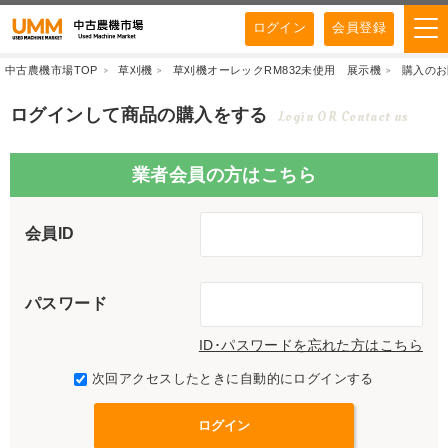
ログイン
会員登録
中古農機市場TOP
草刈機
草刈機オーレックRM832未使用 展示機
購入のお
ログインして商品の購入をする
Login OR Contact us
業者会員の方はこちら
会員ID
パスワード
ID･パスワードを忘れた方はこちら
次回アクセスしたときに自動的にログインする