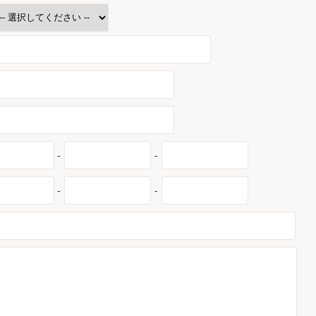
-
-
-
-