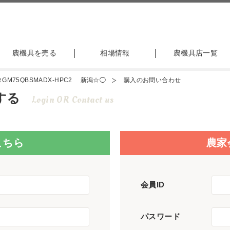
農機具を売る
相場情報
農機具店一覧
M75QBSMADX-HPC2 新潟☆◯
購入のお問い合わせ
する
Login OR Contact us
こちら
農家
会員ID
パスワード