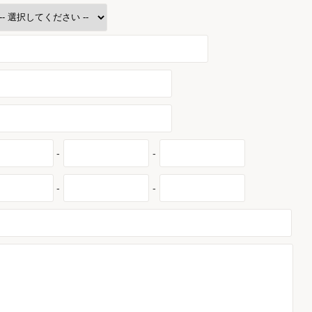
-
-
-
-