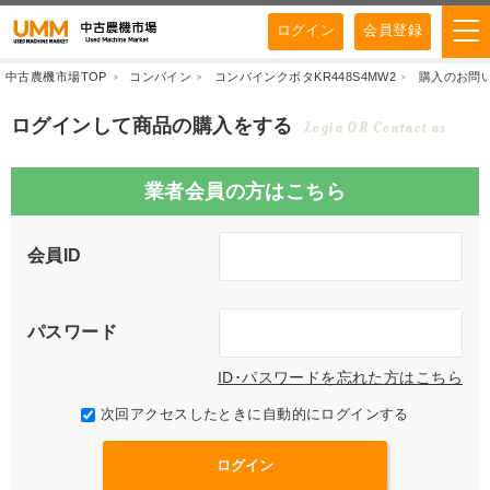
ログイン
会員登録
中古農機市場TOP
コンバイン
コンバインクボタKR448S4MW2
購入のお問
ログインして商品の購入をする
Login OR Contact us
業者会員の方はこちら
会員ID
パスワード
ID･パスワードを忘れた方はこちら
次回アクセスしたときに自動的にログインする