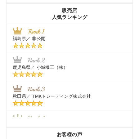
販売店
人気ランキング
茨城県／
近江商事合同会社：「茨城中古農建機販売」
福島県／
非公開
千葉県／
株式会社テクノ・タカ
福岡県／
株式会社カドワキ機械（旧ナカガワ農機商会）
鹿児島県／
小城機工（株）
東京都／
株式会社マーケットエンタープライズ
秋田県／
TMKトレーディング株式会社
秋田県／
TMKトレーディング株式会社
香川県／
農機リンクス
お客様の声