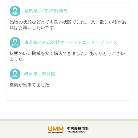
福島県／(有)草野商事
京都府／
株式会社キリノ
品物の状態などとても良い状態でした。 又、欲しい物があ
ればお願いしたいです。
東京都／株式会社マーケットエンタープライズ
福島県／
(有)草野商事
状態のいい機械を安く購入できました。ありがとうござい
ました。
岐阜県／非公開
山形県／
株式会社ノーキステージ
整備が出来てました
岡山県／
ツカサ商会 津山営業所
埼玉県／
株式会社トミタモータース