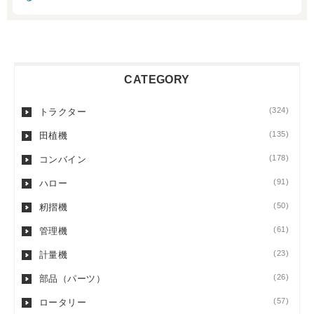
CATEGORY
(324)
トラクター
(135)
田植機
(178)
コンバイン
(91)
ハロー
(50)
籾摺機
(61)
管理機
(23)
計量機
(26)
部品（パーツ）
(57)
ロータリー