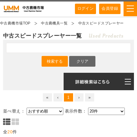
ログイン
会員登録
中古農機市場TOP
中古農機具一覧
中古スピードスプレーヤー
Used Products
中古スピードスプレーヤー一覧
«
‹
1
›
»
並べ替え：
表示件数：
全
20
件