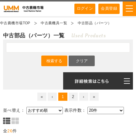
ログイン
会員登録
中古農機市場TOP
中古農機具一覧
中古部品（パーツ）
Used Products
中古部品（パーツ）一覧
«
‹
1
2
›
»
並べ替え：
表示件数：
全
26
件