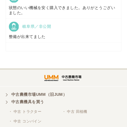
福島県／
(有)草野商事
状態のいい機械を安く購入できました。ありがとうござい
ました。
岐阜県／非公開
山形県／
株式会社ノーキステージ
整備が出来てました
岡山県／
ツカサ商会 津山営業所
埼玉県／
株式会社トミタモータース
中古農機市場UMM（旧JUM）
中古農機具を買う
三重県／
株式会社 ケイ・エス・エンタープライズ
・ 中古 トラクター
・ 中古 田植機
・ 中古 コンバイン