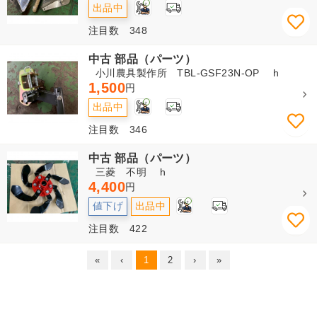
2
出品中
注目数 348
中古 部品（パーツ）
小川農具製作所 TBL-GSF23N-OP h
1,500
円
2
出品中
注目数 346
中古 部品（パーツ）
三菱 不明 h
4,400
円
2
値下げ
出品中
注目数 422
«
‹
1
2
›
»