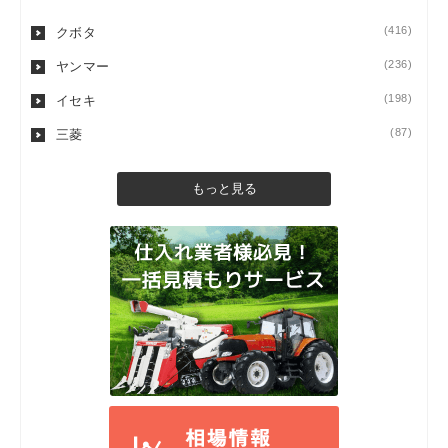
(416)
クボタ
(236)
ヤンマー
(198)
イセキ
(87)
三菱
もっと見る