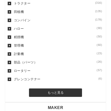
(316)
トラクター
(135)
田植機
(178)
コンバイン
(90)
ハロー
(50)
籾摺機
(60)
管理機
(23)
計量機
(26)
部品（パーツ）
(57)
ロータリー
(6)
グレンコンテナー
もっと見る
MAKER