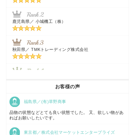
福岡県／
株式会社カドワキ機械（旧ナカガワ農機商会）
鹿児島県／
小城機工（株）
東京都／
株式会社マーケットエンタープライズ
秋田県／
TMKトレーディング株式会社
秋田県／
TMKトレーディング株式会社
香川県／
農機リンクス
お客様の声
福島県／(有)草野商事
京都府／
株式会社キリノ
品物の状態などとても良い状態でした。 又、欲しい物があ
ればお願いしたいです。
東京都／株式会社マーケットエンタープライズ