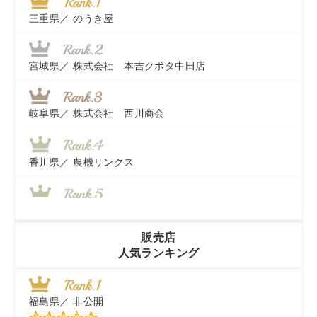
三重県／
のうき屋
宮城県／
株式会社 本吉クボタ中田店
岐阜県／
株式会社 西川商会
香川県／
農機リンクス
山梨県／
株式会社 ヨダ兄弟商会
販売店
人気ランキング
茨城県／
近江商事合同会社：「茨城中古農建機販売」
福島県／
非公開
千葉県／
株式会社テクノ・タカ