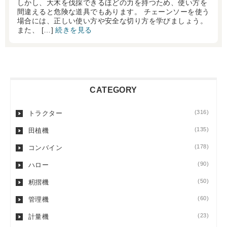
しかし、大木を伐採できるほどの力を持つため、使い方を
間違えると危険な道具でもあります。 チェーンソーを使う
場合には、正しい使い方や安全な切り方を学びましょう。
また、 […]
続きを見る
CATEGORY
(316)
トラクター
(135)
田植機
(178)
コンバイン
(90)
ハロー
(50)
籾摺機
(60)
管理機
(23)
計量機