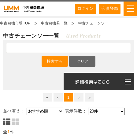
ログイン
会員登録
中古農機市場TOP
中古農機具一覧
中古チェーンソー
Used Products
中古チェーンソー一覧
«
‹
1
›
»
並べ替え：
表示件数：
全
1
件