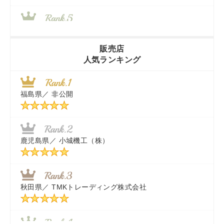
山梨県／
株式会社 ヨダ兄弟商会
販売店
人気ランキング
茨城県／
近江商事合同会社：「茨城中古農建機販売」
福島県／
非公開
千葉県／
株式会社テクノ・タカ
福岡県／
株式会社カドワキ機械（旧ナカガワ農機商会）
鹿児島県／
小城機工（株）
東京都／
株式会社マーケットエンタープライズ
秋田県／
TMKトレーディング株式会社
秋田県／
TMKトレーディング株式会社