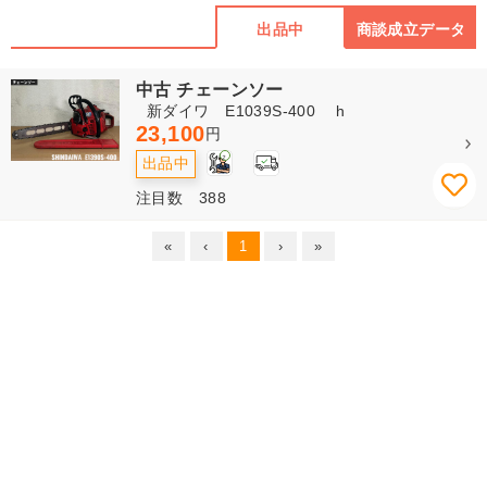
出品中
商談成立データ
中古 チェーンソー
新ダイワ E1039S-400 h
23,100
円
2
出品中
注目数 388
«
‹
1
›
»