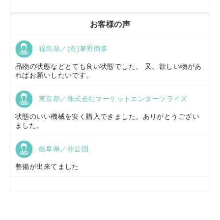
香川県／
農機リンクス
お客様の声
福島県／(有)草野商事
京都府／
株式会社キリノ
品物の状態などとても良い状態でした。 又、欲しい物があ
ればお願いしたいです。
東京都／株式会社マーケットエンタープライズ
福島県／
(有)草野商事
状態のいい機械を安く購入できました。ありがとうござい
ました。
岐阜県／非公開
山形県／
株式会社ノーキステージ
整備が出来てました
岡山県／
ツカサ商会 津山営業所